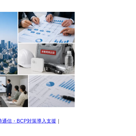
通信・BCP対策導入支援
｜