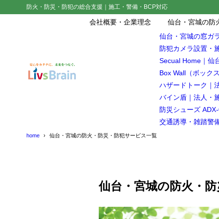
防火・防災・防犯の総合支援｜施工・警備・BCP対応
会社概要・企業理念
仙台・宮城の防
仙台・宮城の窓ガ
防犯カメラ設置・
Secual Hom
Box Wall（
ハザードトーク｜法
バイン盾｜法人・
防災シューズ AD
交通誘導・雑踏警
home
仙台・宮城の防火・防災・防犯サービス一覧
仙台・宮城の防火・防