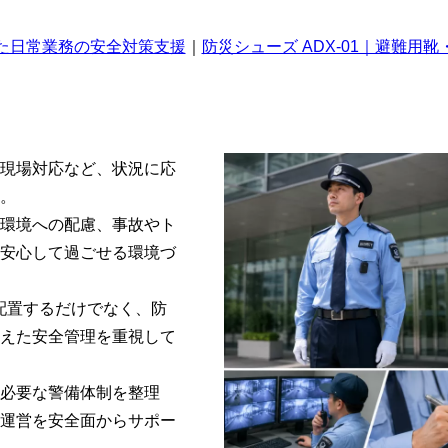
た日常業務の安全対策支援
｜
防災シューズ ADX-01｜避難用
現場対応など、状況に応
。
環境への配慮、事故やト
安心して過ごせる環境づ
員を配置するだけでなく、防
えた安全管理を重視して
必要な警備体制を整理
運営を安全面からサポー