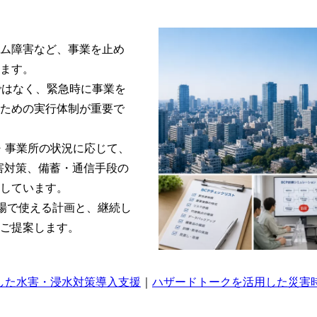
ム障害など、事業を止め
ます。
ではなく、緊急時に事業を
ための実行体制が重要で
・施設・事業所の状況に応じて、
災害対策、備蓄・通信手段の
しています。
現場で使える計画と、継続し
ご提案します。
した水害・浸水対策導入支援
｜
ハザードトークを活用した災害時